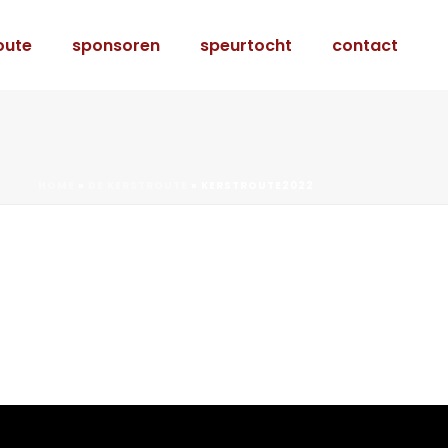
oute
sponsoren
speurtocht
contact
HOME
»
DE KERSTROUTE
»
KERSTROUTE2022