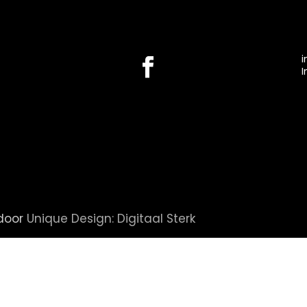
i
I
 door
Unique Design: Digitaal Sterk