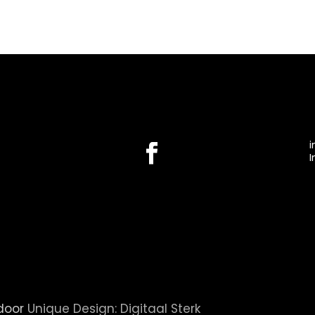
i
I
 door
Unique Design: Digitaal Sterk