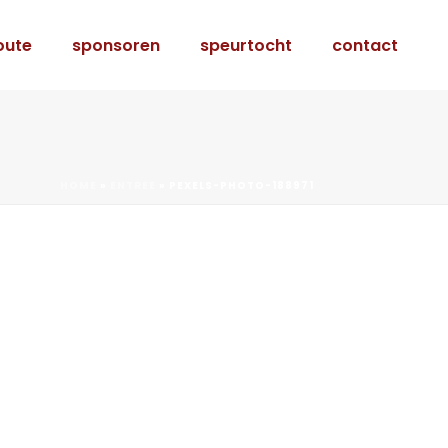
oute
sponsoren
speurtocht
contact
HOME
»
ENTREE
»
PEXELS-PHOTO-188971