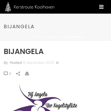
BIJANGELA
HOME
»
RECLAME4YOU
»
BIJANGELA
BIJANGELA
By
Posted
12 december 2020
In
0